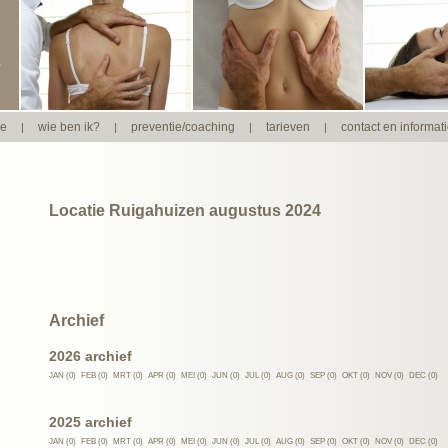
ie
wie ben ik?
preventie/coaching
tarieven
contact en informat
|
|
|
|
Locatie Ruigahuizen augustus 2024
Archief
2026 archief
JAN (0)
FEB (0)
MRT (0)
APR (0)
MEI (0)
JUN (0)
JUL (0)
AUG (0)
SEP (0)
OKT (0)
NOV (0)
DEC (0)
2025 archief
JAN (0)
FEB (0)
MRT (0)
APR (0)
MEI (0)
JUN (0)
JUL (0)
AUG (0)
SEP (0)
OKT (0)
NOV (0)
DEC (0)