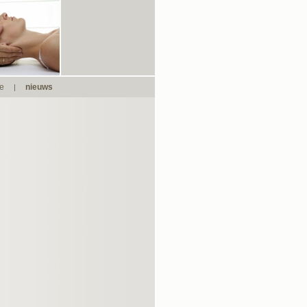
ie
nieuws
|