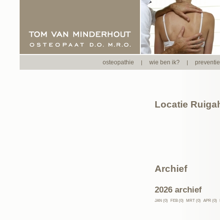
osteopathie
wie ben ik?
preventi
|
|
Locatie Ruiga
Archief
2026 archief
JAN (0)
FEB (0)
MRT (0)
APR (0)