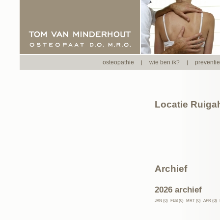
osteopathie
wie ben ik?
preventi
|
|
Locatie Ruiga
Archief
2026 archief
JAN (0)
FEB (0)
MRT (0)
APR (0)