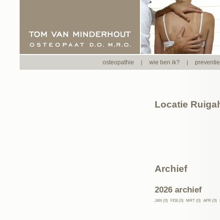
osteopathie
wie ben ik?
preventi
|
|
Locatie Ruiga
Archief
2026 archief
JAN (0)
FEB (0)
MRT (0)
APR (0)