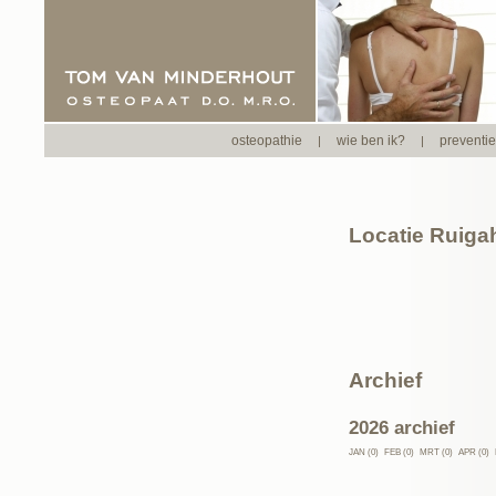
osteopathie
wie ben ik?
preventi
|
|
Locatie Ruiga
Archief
2026 archief
JAN (0)
FEB (0)
MRT (0)
APR (0)