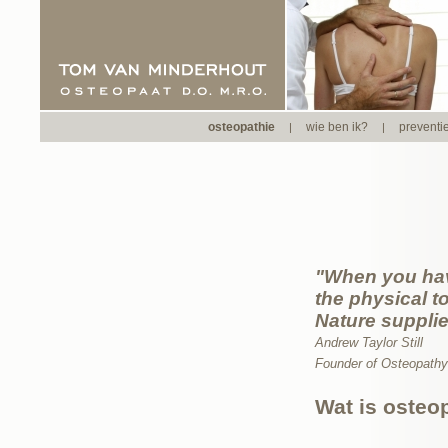
osteopathie
wie ben ik?
preventi
|
|
"When you h
the physical t
Nature supplie
Andrew Taylor Still
Founder of Osteopath
Wat is osteo