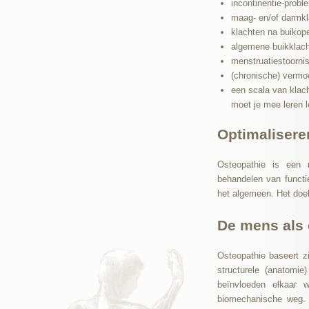
incontinentie-prob
maag- en/of darmkla
klachten na buikope
algemene buikklac
menstruatiestoorni
(chronische) vermo
een scala van klac
moet je mee leren l
Optimaliser
Osteopathie is een 
behandelen van functie
het algemeen. Het doel
De mens als
Osteopathie baseert z
structurele (anatomie)
beïnvloeden elkaar w
biomechanische weg.