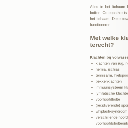
Alles in het lichaam 
botten. Osteopathie is
het lichaam. Deze bew
functioneren.
Met welke kl
terecht?
Klachten bij volwass
klachten van rug, 
hernia, ischias
tennisarm, hielspoo
bekkenklachten
immuunsysteem kl
lymfatische klacht
voorhoofdholte
(recidiverende) spo
whiplash-syndroom 
verschillende hoofd
voorhoofdsholteonts